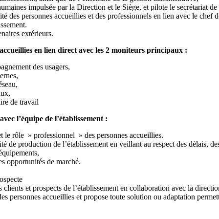
umaines impulsée par la Direction et le Siège, et pilote le secrétariat de
ité des personnes accueillies et des professionnels en lien avec le chef 
lissement.
enaires extérieurs.
eillies en lien direct avec les 2 moniteurs principaux :
mpagnement des usagers,
ternes,
éseau,
aux,
ire de travail
avec l’équipe de l’établissement :
t le rôle » professionnel » des personnes accueillies.
vité de production de l’établissement en veillant au respect des délais, des
 équipements,
es opportunités de marché.
rospecte
clients et prospects de l’établissement en collaboration avec la direction
des personnes accueillies et propose toute solution ou adaptation permett