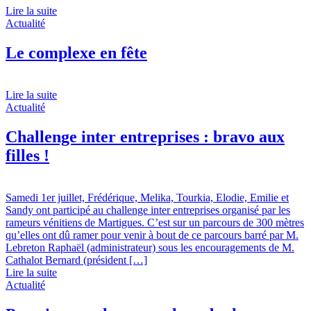
Lire la suite
Actualité
Le complexe en fête
Lire la suite
Actualité
Challenge inter entreprises : bravo aux
filles !
Samedi 1er juillet, Frédérique, Melika, Tourkia, Elodie, Emilie et
Sandy ont participé au challenge inter entreprises organisé par les
rameurs vénitiens de Martigues. C’est sur un parcours de 300 mètres
qu’elles ont dû ramer pour venir à bout de ce parcours barré par M.
Lebreton Raphaël (administrateur) sous les encouragements de M.
Cathalot Bernard (président […]
Lire la suite
Actualité